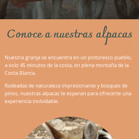
Nuestra granja se encuentra en un pintoresco pueblo,
a solo 45 minutos de la costa, en plena montaña de la
Costa Blanca.
Rodeadas de naturaleza impresionante y bosques de
pinos, nuestras alpacas te esperan para ofrecerte una
experiencia inolvidable.