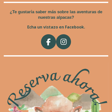
¿Te gustaría saber más sobre las aventuras de
nuestras alpacas?
Echa un vistazo en Facebook.
F
I
a
n
c
s
e
t
b
a
o
g
o
r
k
a
m