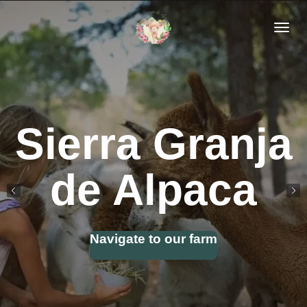
Skip
to
main
content
Sierra
Granja
de Alpaca
Navigate to our farm