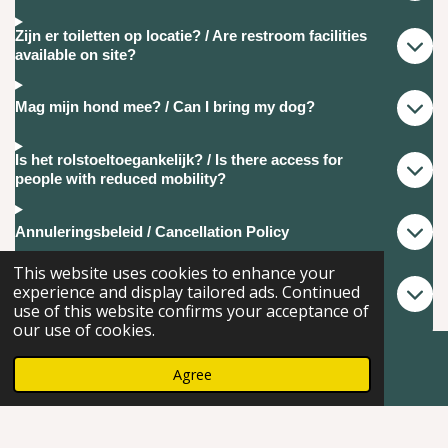
Zijn er toiletten op locatie? / Are restroom facilities
available on site?
Mag mijn hond mee? / Can I bring my dog?
Is het rolstoeltoegankelijk? / Is there access for
people with reduced mobility?
Annuleringsbeleid / Cancellation Policy
This website uses cookies to enhance your
experience and display tailored ads. Continued
Roken is niet toegestaan / No smoking allowed
use of this website confirms your acceptance of
our use of cookies.
Terms and Conditions – Sierra Granja de Alpacas
Agree
Map
Facebook
Admin
© 2023 - 2025 Sierra Granja de
Alpacas